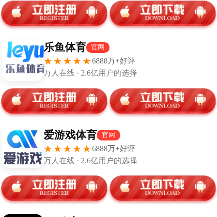
108再胜火箭，大比分3-0领先。
有统计以来，詹姆斯在季后赛关键时刻（最后5分钟分差5分以内）命中
104）。”
0，三分9中4，罚球6中5，拿到29分13篮板6助攻3抢断，也有
系删除。
.com/post/125.html