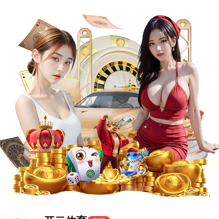
西甲
欧冠
关于我们
纪录：詹姆斯季后赛关键时刻进151球
0
2-108再胜火箭，大比分3-0领先。NBA官方晒出纪录：“自1996-97赛季
最后5分钟分差5分以内）命中151个运动战进球，断档领先，最接近的
战45分钟，投篮22中10，三分9中4，罚球6中5，拿到29分13篮板6助攻