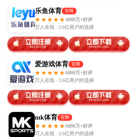
特约撰稿/甘慧 4月11日晚，涌入60141人的上海体育场，不
仅是蓝色的海洋，也成为欢乐的海洋。2026赛季首回合上
海德比、斯卢茨基与穆斯卡特的第9次对决，以申花和斯卢
茨基的胜利结束，拉唐打入了全场唯一进球。5轮不败的申
花积分转正，同时在排名上也反超了同城对手，而卫冕冠军
上海海港不仅遭遇了联赛第三败，并且在这场高强度的德比
中连伤四人。
前两场比赛，特谢拉因伤缺阵，拉唐顶替特谢拉出任10号
位。虽然拉唐也非常努力，但这并不是他所擅长的位置。申
花的中场控制、进攻组织都受到了一定的影响。再翻看最近
两个赛季申花与海港交战的历史，8场比赛申花4胜2平2
负，而输掉的两场正是特谢拉没有首发。
经过积极的治疗康复后，特谢拉终于出现在了这场德比大战